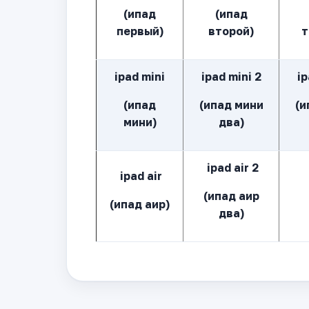
(ипад
(ипад
первый)
второй)
т
ipad mini
ipad mini 2
ip
(ипад
(ипад мини
(и
мини)
два)
ipad air 2
ipad air
(ипад аир
(ипад аир)
два)