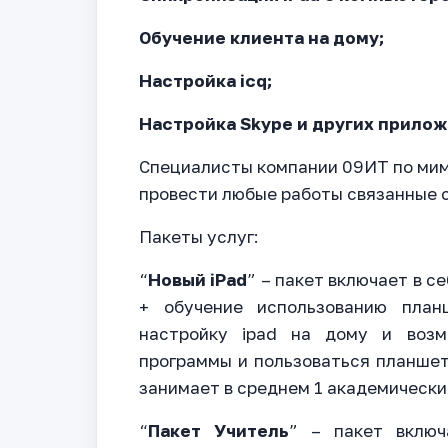
Обучение клиента на дому;
Настройка icq;
Настройка Skype и других прилож
Специалисты компании 09ИТ по мим
провести любые работы связанные 
Пакеты услуг:
“
Новый iPad
” – пакет включает в с
+ обучение использованию план
настройку ipad на дому и возм
программы и пользоваться планше
занимает в среднем 1 академически
“
Пакет Учитель
” – пакет включ