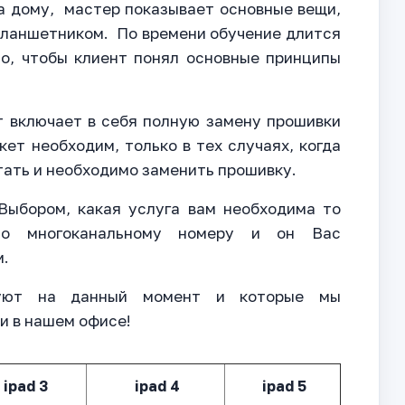
а дому, мастер показывает основные вещи,
планшетником. По времени обучение длится
но, чтобы клиент понял основные принципы
т включает в себя полную замену прошивки
кет необходим, только в тех случаях, когда
тать и необходимо заменить прошивку.
Выбором, какая услуга вам необходима то
по многоканальному номеру и он Вас
м.
вуют на данный момент и которые мы
и в нашем офисе!
ipad 3
ipad 4
ipad 5