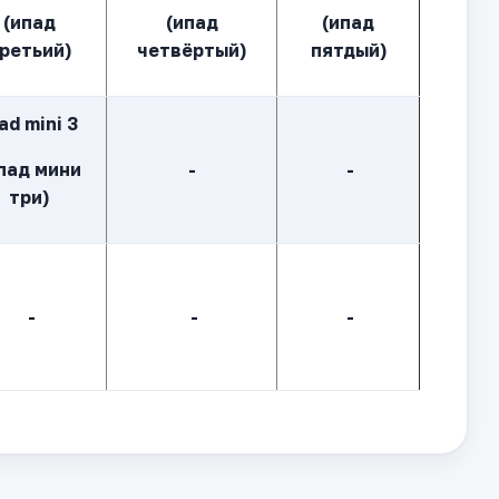
(ипад
(ипад
(ипад
ретьий)
четвёртый)
пятдый)
ad mini 3
пад мини
-
-
три)
-
-
-