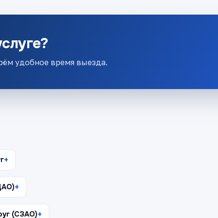
услуге?
рём удобное время выезда.
г
ЦАО)
уг (СЗАО)