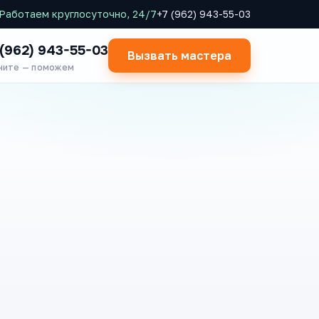
Работаем круглосуточно, 24/7
+7 (962) 943-55-03
 (962) 943-55-03
Вызвать мастера
ните — поможем