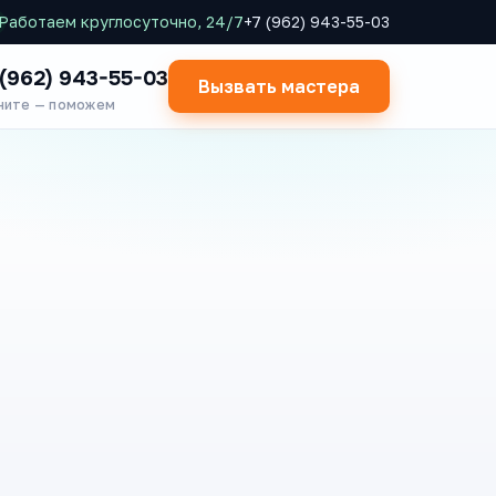
Работаем круглосуточно, 24/7
+7 (962) 943-55-03
 (962) 943-55-03
Вызвать мастера
ните — поможем