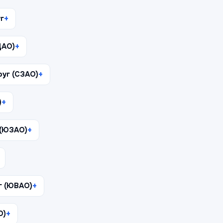
г
ЦАО)
уг (СЗАО)
)
 (ЮЗАО)
г (ЮВАО)
О)