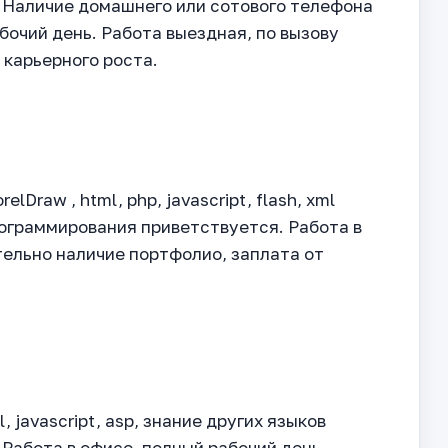
er. Наличие домашнего или сотового телефона
бочий день. Работа выездная, по вызову
 карьерного роста.
lDraw , html, php, javascript, flash, xml
рограммирования приветствуется. Работа в
тельно наличие портфолио, заплата от
l, javascript, asp, знание других языков
Работа в офисе, полный рабочий день.