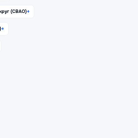
руг (СВАО)
)