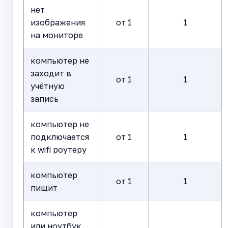
нет
изображения
от 1
1
на мониторе
компьютер не
заходит в
от 1
1
учётную
запись
компьютер не
подключается
от 1
1
к wifi роутеру
компьютер
от 1
1
пищит
компьютер
или ноутбук