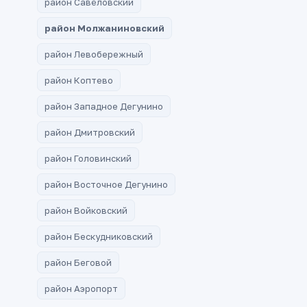
район Савёловский
район Молжаниновский
район Левобережный
район Коптево
район Западное Дегунино
район Дмитровский
район Головинский
район Восточное Дегунино
район Войковский
район Бескудниковский
район Беговой
район Аэропорт