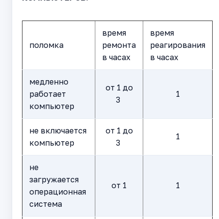
время
время
поломка
ремонта
реагирования
в часах
в часах
медленно
от 1 до
работает
1
3
компьютер
не включается
от 1 до
1
компьютер
3
не
загружается
от 1
1
операционная
система