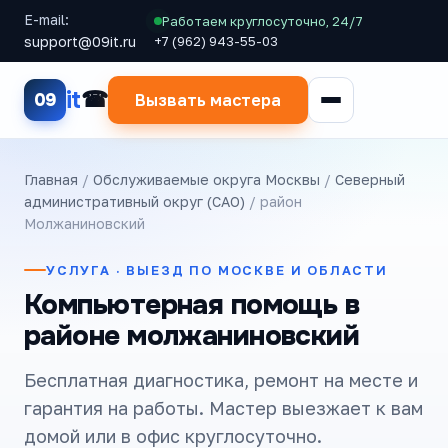
E-mail:
Работаем круглосуточно, 24/7
support@09it.ru
+7 (962) 943-55-03
it
09
Вызвать мастера
Главная
/
Обслуживаемые округа Москвы
/
Северный
административный округ (САО)
/ район
Молжаниновский
УСЛУГА · ВЫЕЗД ПО МОСКВЕ И ОБЛАСТИ
Компьютерная помощь в
районе молжаниновский
Бесплатная диагностика, ремонт на месте и
гарантия на работы. Мастер выезжает к вам
домой или в офис круглосуточно.