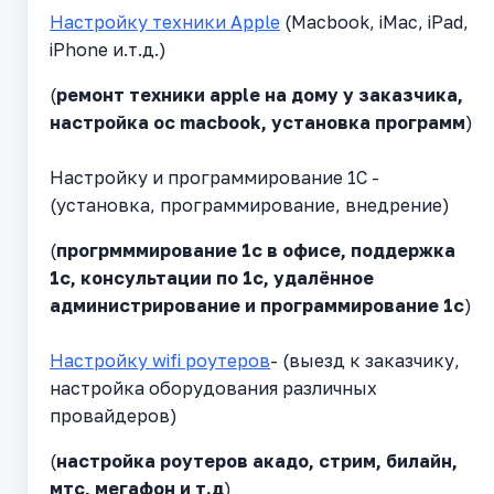
Настройку техники Apple
(Macbook, iMac, iPad,
iPhone и.т.д.)
(
ремонт техники apple на дому у заказчика,
настройка ос macbook, установка программ
)
Настройку и программирование 1С -
(установка, программирование, внедрение)
(
прогрмммирование 1с в офисе, поддержка
1с, консультации по 1с, удалённое
администрирование и программирование 1с
)
Настройку wifi роутеров
- (выезд к заказчику,
настройка оборудования различных
провайдеров)
(
настройка роутеров акадо, стрим, билайн,
мтс, мегафон и т.д
)