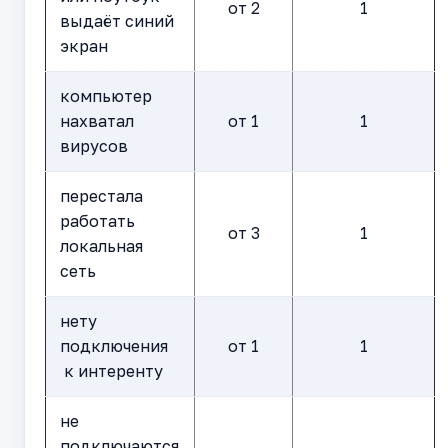
от 2
1
выдаёт синий
экран
компьютер
нахватал
от 1
1
вирусов
перестала
работать
от 3
1
локальная
сеть
нету
подключения
от 1
1
к интеренту
не
подключаются