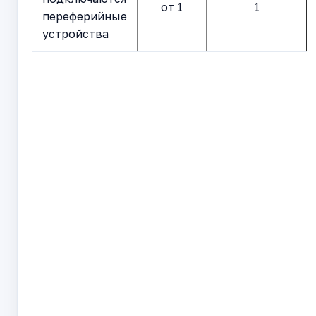
от 1
1
переферийные
устройства