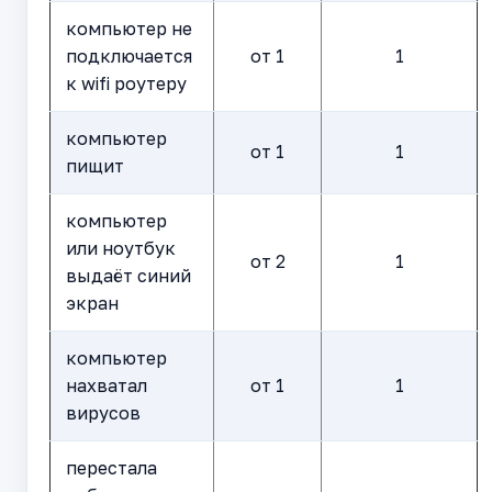
компьютер не
подключается
от 1
1
к wifi роутеру
компьютер
от 1
1
пищит
компьютер
или ноутбук
от 2
1
выдаёт синий
экран
компьютер
нахватал
от 1
1
вирусов
перестала