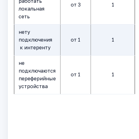
работать
от 3
1
локальная
сеть
нету
подключения
от 1
1
к интеренту
не
подключаются
от 1
1
переферийные
устройства