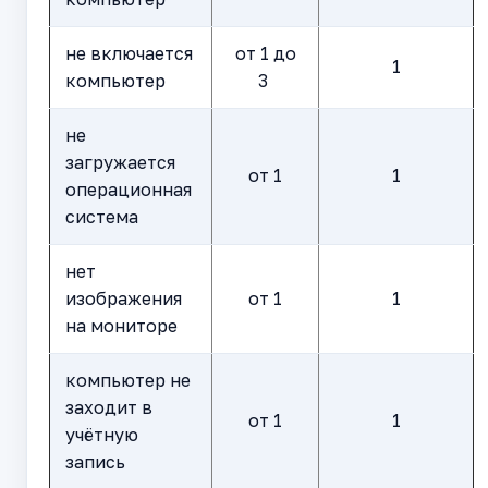
не включается
от 1 до
1
компьютер
3
не
загружается
от 1
1
операционная
система
нет
изображения
от 1
1
на мониторе
компьютер не
заходит в
от 1
1
учётную
запись