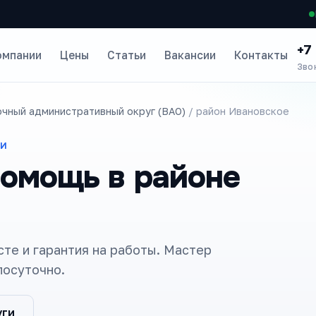
+7
омпании
Цены
Статьи
Вакансии
Контакты
Зво
чный административный округ (ВАО)
/ район Ивановское
ТИ
омощь в районе
сте и гарантия на работы. Мастер
лосуточно.
уги