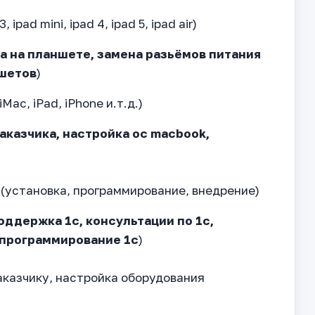
3, ipad mini, ipad 4, ipad 5, ipad air)
а на планшете, замена разьёмов питания
ншетов
)
Mac, iPad, iPhone и.т.д.)
заказчика, настройка ос macbook,
 (установка, программирование, внедрение)
оддержка 1с, консультации по 1с,
 программирование 1с
)
заказчику, настройка оборудования