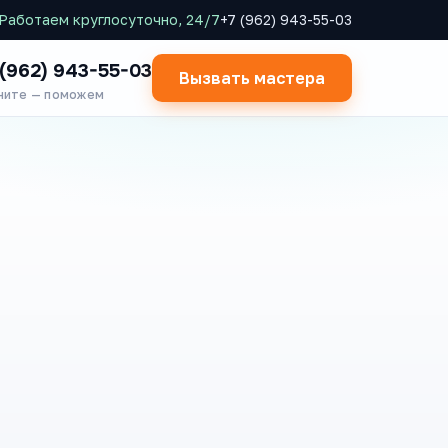
Работаем круглосуточно, 24/7
+7 (962) 943-55-03
 (962) 943-55-03
Вызвать мастера
ните — поможем