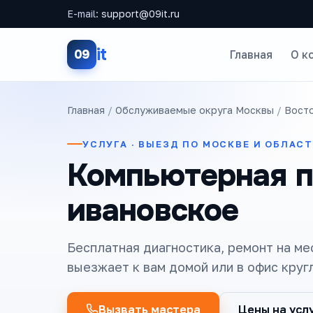
E-mail:
support@09it.ru
it
09
Главная
О к
Главная
/
Обслуживаемые округа Москвы
/
Восто
УСЛУГА · ВЫЕЗД ПО МОСКВЕ И ОБЛАС
Компьютерная п
ивановское
Бесплатная диагностика, ремонт на ме
выезжает к вам домой или в офис круг
Вызвать мастера
Цены на усл