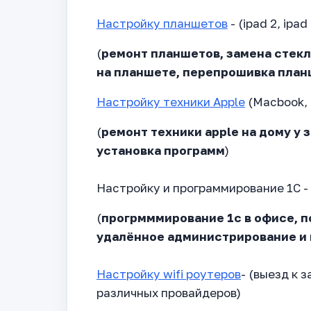
Настройку планшетов
- (ipad 2, ipad 
(
ремонт планшетов, замена стекл
на планшете, перепрошивка пла
Настройку техники Apple
(Macbook, i
(
ремонт техники apple на дому у 
установка программ
)
Настройку и программирование 1С -
(
прогрмммирование 1с в офисе, п
удалённое администрирование и
Настройку wifi роутеров
- (выезд к 
различных провайдеров)