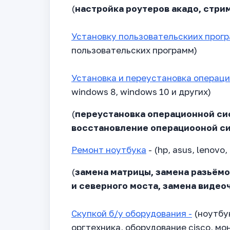
(
настройка роутеров акадо, стрим,
Установку пользовательскиих прог
пользовательских программ)
Установка и переустановка операц
windows 8, windows 10 и других)
(
переустановка операционной сис
восстановление операциооной с
Ремонт ноутбука
- (hp, asus, lenovo,
(
замена матрицы, замена разьёмо
и северного моста, замена видео
Скупкой б/у оборудования -
(ноутбу
оргтехника, оборудование cisco, мо