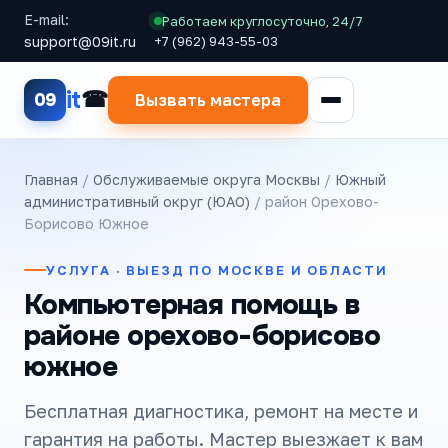
E-mail:
Работаем круглосуточно, 24/7
support@09it.ru
+7 (962) 943-55-03
it
09
Вызвать мастера
Главная
/
Обслуживаемые округа Москвы
/
Южный
административный округ (ЮАО)
/ район Орехово-
Борисово Южное
УСЛУГА · ВЫЕЗД ПО МОСКВЕ И ОБЛАСТИ
Компьютерная помощь в
районе орехово-борисово
южное
Бесплатная диагностика, ремонт на месте и
гарантия на работы. Мастер выезжает к вам