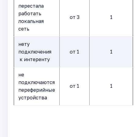
перестала
работать
от 3
1
локальная
сеть
нету
подключения
от 1
1
к интеренту
не
подключаются
от 1
1
переферийные
устройства