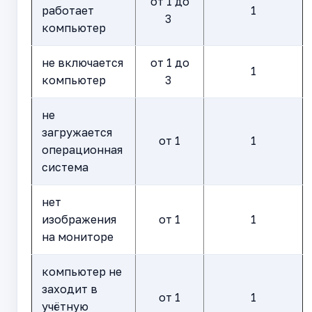
от 1 до
работает
1
3
компьютер
не включается
от 1 до
1
компьютер
3
не
загружается
от 1
1
операционная
система
нет
изображения
от 1
1
на мониторе
компьютер не
заходит в
от 1
1
учётную