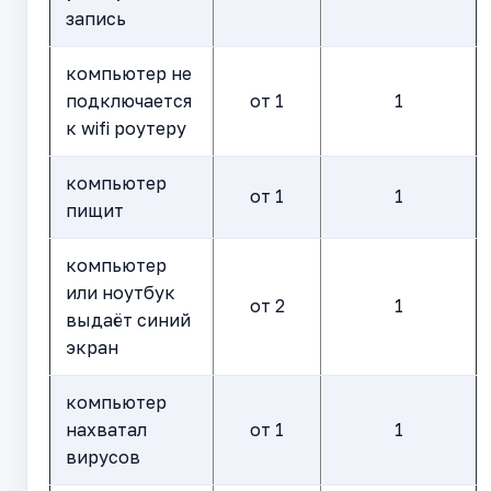
запись
компьютер не
подключается
от 1
1
к wifi роутеру
компьютер
от 1
1
пищит
компьютер
или ноутбук
от 2
1
выдаёт синий
экран
компьютер
нахватал
от 1
1
вирусов