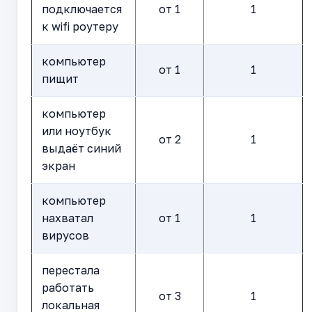
подключается
от 1
1
к wifi роутеру
компьютер
от 1
1
пищит
компьютер
или ноутбук
от 2
1
выдаёт синий
экран
компьютер
нахватал
от 1
1
вирусов
перестала
работать
от 3
1
локальная