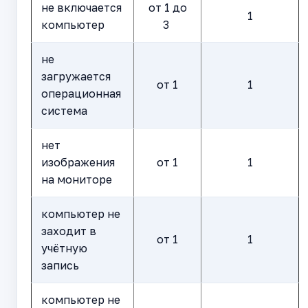
не включается
от 1 до
1
компьютер
3
не
загружается
от 1
1
операционная
система
нет
изображения
от 1
1
на мониторе
компьютер не
заходит в
от 1
1
учётную
запись
компьютер не