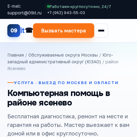
E-mail:
Работаем круглосуточно, 24/7
support@09it.ru
+7 (962) 943-55-03
it
09
Вызвать мастера
Главная
/
Обслуживаемые округа Москвы
/
Юго-
западный административный округ (ЮЗАО)
/ район
Ясенево
УСЛУГА · ВЫЕЗД ПО МОСКВЕ И ОБЛАСТИ
Компьютерная помощь в
районе ясенево
Бесплатная диагностика, ремонт на месте и
гарантия на работы. Мастер выезжает к вам
домой или в офис круглосуточно.