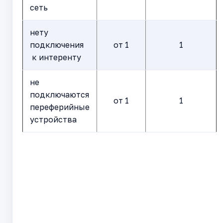
сеть
нету
подключения
от 1
1
к интеренту
не
подключаются
от 1
1
переферийные
устройства